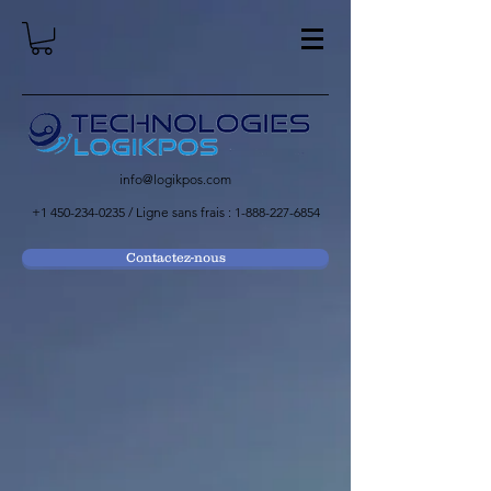
info@logikpos.com
+1 450-234-0235
/ Ligne sans frais :
1-888-227-6854
Contactez-nous