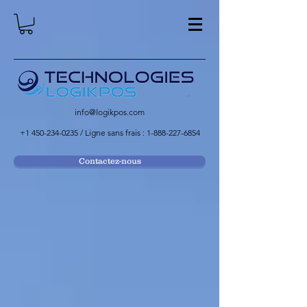
info@logikpos.com
+1 450-234-0235
/ Ligne sans frais :
1-888-227-6854
Contactez-nous