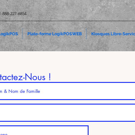
 1-888-227-6854
 LogikPOS
Plate-forme LogikPOSWEB
Kiosques Libre-Servi
tactez-Nous !