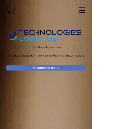
info@logikpos.com
+1 450-234-0235
/ Ligne sans frais :
1-888-227-6854
Contactez-nous