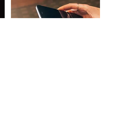
PAIEMENTS
Intégré avec les processeurs de paiement
Global Payments et Desjardins, Moneris,
Chase Paymentech, First Data, etc.