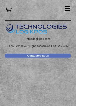
info@logikpos.com
+1 450-234-0235
/ Ligne sans frais :
1-888-227-6854
Contactez-nous