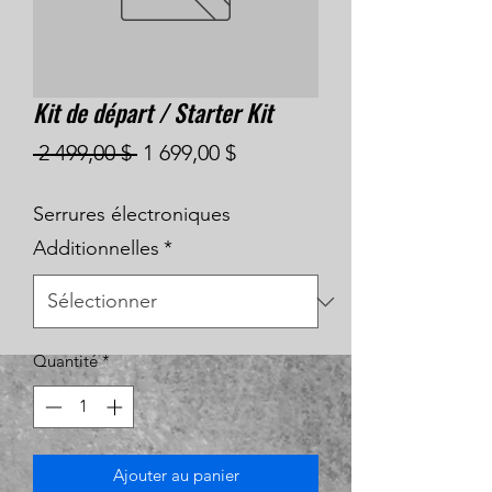
Kit de départ / Starter Kit
Prix
Prix
 2 499,00 $ 
1 699,00 $
original
promotionnel
Serrures électroniques
Additionnelles
*
Quantité
*
Ajouter au panier