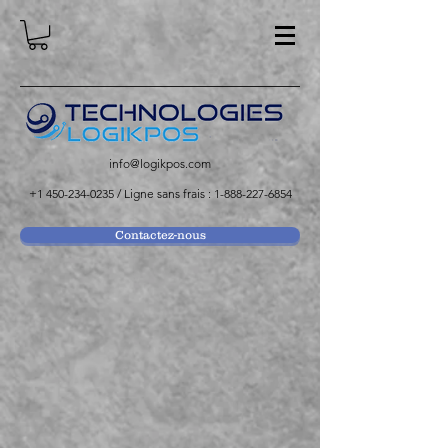
info@logikpos.com
+1 450-234-0235
/ Ligne sans frais :
1-888-227-6854
Contactez-nous