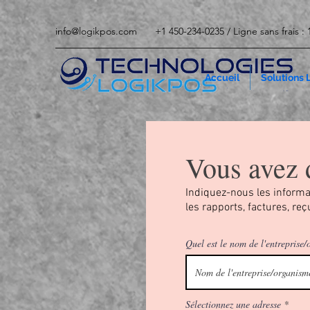
info@logikpos.com
+1 450-234-0235 / Ligne sans frais :
Accueil
Solutions
Vous avez 
Indiquez-nous les informat
les rapports, factures, reçu
Quel est le nom de l'entreprise
Sélectionnez une adresse