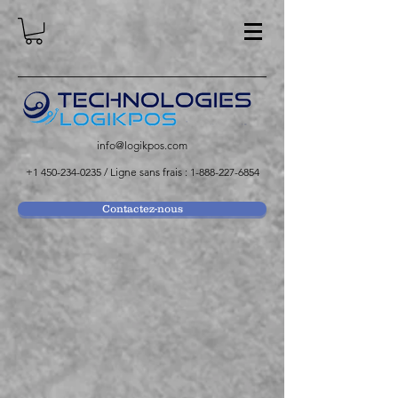
info@logikpos.com
+1 450-234-0235
/ Ligne sans frais :
1-888-227-6854
Contactez-nous