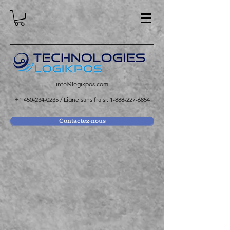
info@logikpos.com
+1 450-234-0235
/ Ligne sans frais :
1-888-227-6854
Contactez-nous