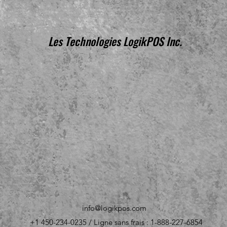
Les Technologies LogikPOS Inc.
info@logikpos.com
+1 450-234-0235 / Ligne sans frais : 1-888-227-6854