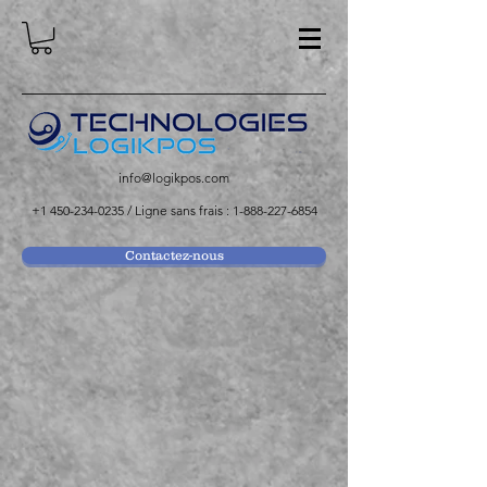
info@logikpos.com
+1 450-234-0235
/ Ligne sans frais :
1-888-227-6854
Contactez-nous