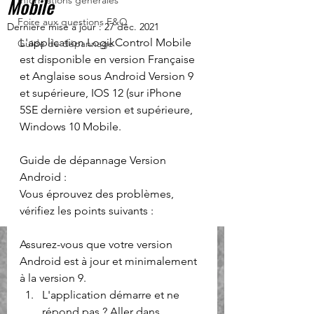
Mobile
Informations générales
Foire aux questions F&Q
Dernière mise à jour :
27 déc. 2021
L'application LogikControl Mobile 
Guide de dépannage
est disponible en version Française 
et Anglaise sous Android Version 9 
et supérieure, IOS 12 (sur iPhone 
5SE dernière version et supérieure, 
Windows 10 Mobile.
Guide de dépannage Version 
Android :
Vous éprouvez des problèmes, 
vérifiez les points suivants :
Assurez-vous que votre version 
Android est à jour et minimalement 
à la version 9.
L'application démarre et ne 
répond pas ? Aller dans 